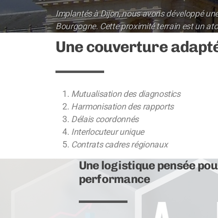
Implantés à Dijon, nous avons développé une 
Bourgogne. Cette proximité terrain est un ato
Une couverture adapté
Mutualisation des diagnostics
Harmonisation des rapports
Délais coordonnés
Interlocuteur unique
Contrats cadres régionaux
Une logistique pensée pou
performance