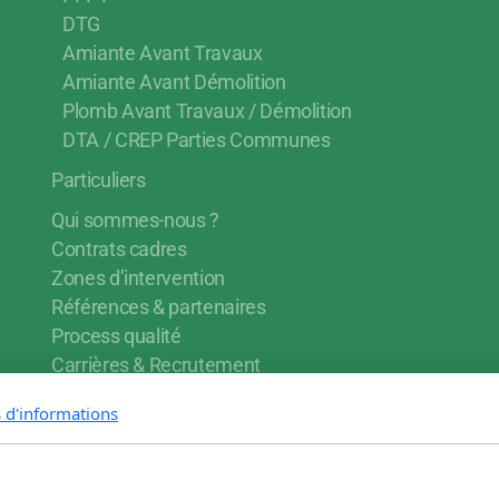
DTG
Amiante Avant Travaux
Amiante Avant Démolition
Plomb Avant Travaux / Démolition
DTA / CREP Parties Communes
Particuliers
Qui sommes-nous ?
Contrats cadres
Zones d’intervention
Références & partenaires
Process qualité
Carrières & Recrutement
Blog
s d'informations
Contactez-nous