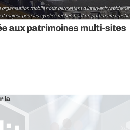
organisation mobile nous permettant d’intervenir rapidement
ut majeur pour les syndics recherchant un partenaire réactif 
e aux patrimoines multi-sites
r la