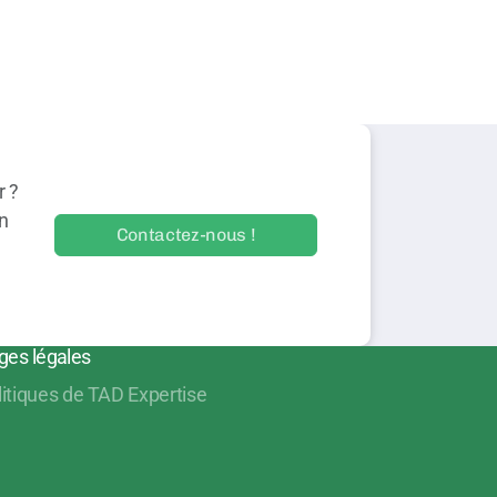
r ?
on
Contactez-nous !
ges légales
litiques de TAD Expertise