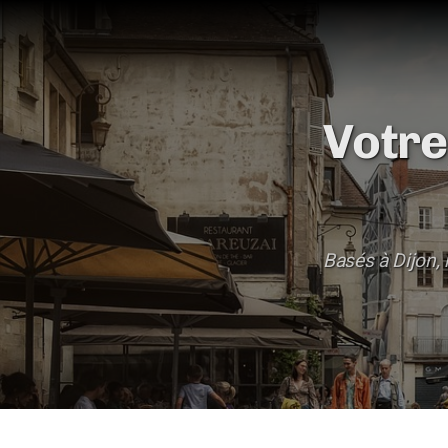
Votre
DPE Collectif
PPPT
Basés à Dijon,
DTG
Amiante Avant Travaux
Amiante Avant Démolition
Plomb Avant Travaux / Démolition
DTA / CREP Parties Communes